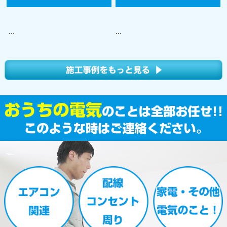
...
...