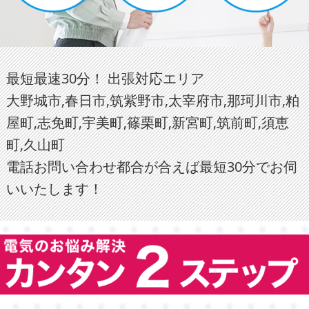
最短最速30分！ 出張対応エリア
大野城市,春日市,筑紫野市,太宰府市,那珂川市,粕
屋町,志免町,宇美町,篠栗町,新宮町,筑前町,須恵
町,久山町
電話お問い合わせ都合が合えば最短30分でお伺
いいたします！