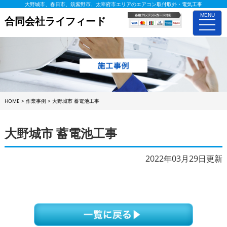
大野城市、春日市、筑紫野市、太宰府市エリアのエアコン取付取外・電気工事
MENU
合同会社ライフィード
toggle
naviga
HOME
>
作業事例
>
大野城市 蓄電池工事
大野城市 蓄電池工事
2022年03月29日更新