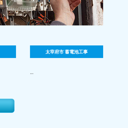
太宰府市 蓄電池工事
...