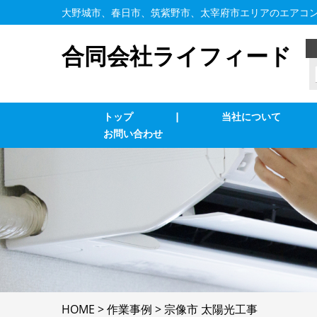
大野城市、春日市、筑紫野市、太宰府市エリアのエアコ
合同会社ライフィード
トップ
|
当社について
お問い合わせ
業務用エアコン交換・取付・修理
エ
照明の修理・取付
コ
単相３線式切替工事
換
防犯カメラ
家
HOME
>
作業事例
>
宗像市 太陽光工事