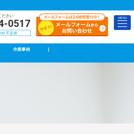
ください
MENU
4-0517
toggle
naviga
:00 不定休
作業事例
|
インターホン修理・取付
ブレーカー修理・取付
電気配線工事