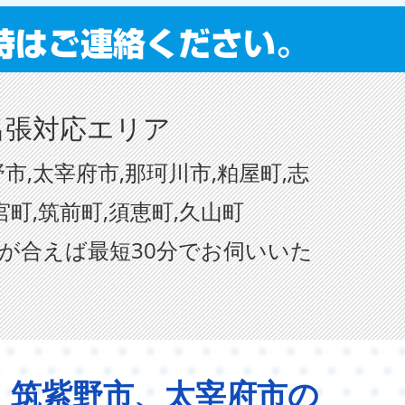
出張対応エリア
市,太宰府市,那珂川市,粕屋町,志
宮町,筑前町,須恵町,久山町
が合えば最短30分でお伺いいた
、筑紫野市、太宰府市の