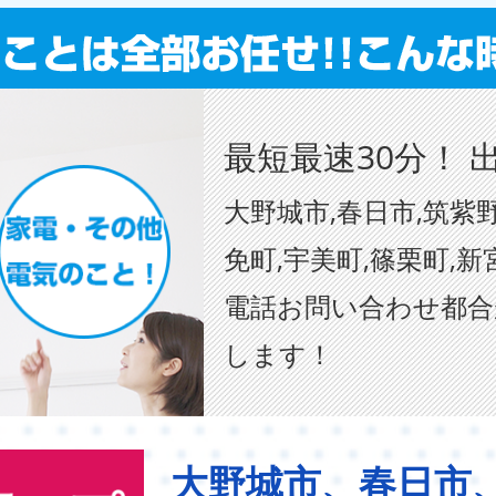
最短最速30分！ 
大野城市,春日市,筑紫野
免町,宇美町,篠栗町,新
電話お問い合わせ都合
します！
大野城市、春日市