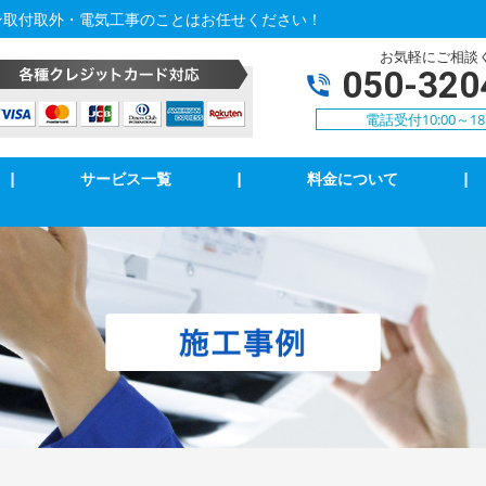
ン取付取外・電気工事のことはお任せください！
お気軽にご相談
050-320
電話受付10:00～18
|
サービス一覧
|
料金について
|
アコン修理・取付
TVアンテナ修理・取付
ンセント修理・取付
スイッチ修理・取付
気扇等修理・取付
漏電調査・修理
庭用EV充電工事
4k・8k受信工事