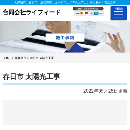
大野城市、春日市、筑紫野市、太宰府市エリアのエアコン取付取外・電気工事
MENU
合同会社ライフィード
toggle
naviga
HOME
>
作業事例
>
春日市 太陽光工事
春日市 太陽光工事
2022年09月28日更新