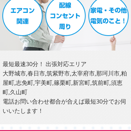
最短最速30分！ 出張対応エリア
大野城市,春日市,筑紫野市,太宰府市,那珂川市,粕
屋町,志免町,宇美町,篠栗町,新宮町,筑前町,須恵
町,久山町
電話お問い合わせ都合が合えば最短30分でお伺
いいたします！