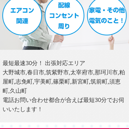
最短最速30分！ 出張対応エリア
大野城市,春日市,筑紫野市,太宰府市,那珂川市,粕
屋町,志免町,宇美町,篠栗町,新宮町,筑前町,須恵
町,久山町
電話お問い合わせ都合が合えば最短30分でお伺
いいたします！