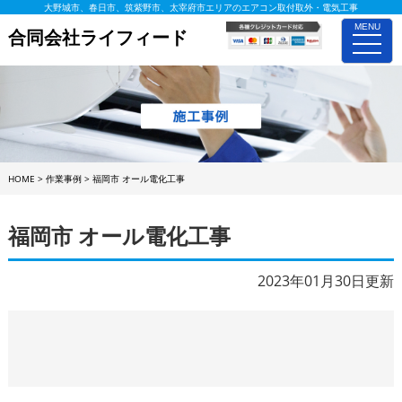
大野城市、春日市、筑紫野市、太宰府市エリアのエアコン取付取外・電気工事
MENU
合同会社ライフィード
toggle
naviga
HOME
>
作業事例
>
福岡市 オール電化工事
福岡市 オール電化工事
2023年01月30日更新