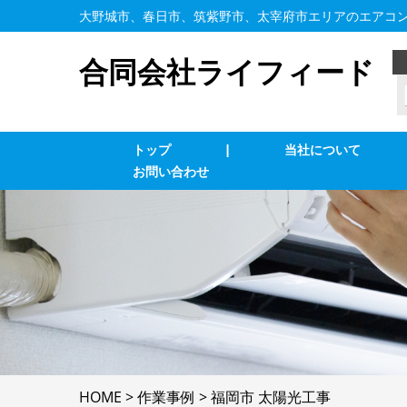
大野城市、春日市、筑紫野市、太宰府市エリアのエアコ
合同会社ライフィード
トップ
|
当社について
お問い合わせ
業務用エアコン交換・取付・修理
エ
照明の修理・取付
コ
単相３線式切替工事
換
防犯カメラ
家
HOME
>
作業事例
>
福岡市 太陽光工事