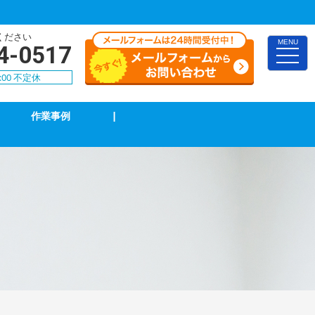
ください
MENU
4-0517
toggle
naviga
:00 不定休
作業事例
|
インターホン修理・取付
ブレーカー修理・取付
電気配線工事