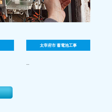
太宰府市 蓄電池工事
...