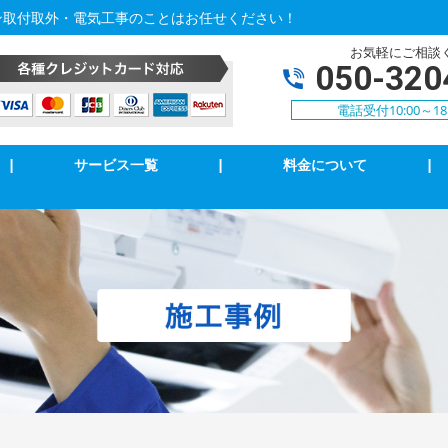
ン取付取外・電気工事のことはお任せください！
お気軽にご相談
050-320
電話受付10:00～18
|
サービス一覧
|
料金について
|
アコン修理・取付
TVアンテナ修理・取付
ンセント修理・取付
スイッチ修理・取付
気扇等修理・取付
漏電調査・修理
庭用EV充電工事
4k・8k受信工事