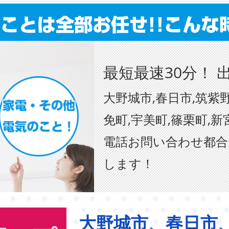
最短最速30分！ 
大野城市,春日市,筑紫野
免町,宇美町,篠栗町,新
電話お問い合わせ都合
します！
大野城市、春日市