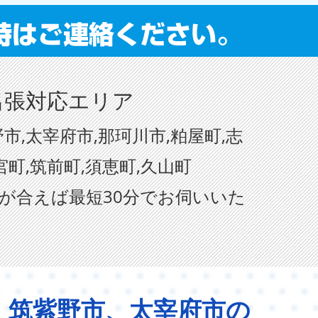
出張対応エリア
市,太宰府市,那珂川市,粕屋町,志
宮町,筑前町,須恵町,久山町
が合えば最短30分でお伺いいた
、筑紫野市、太宰府市の