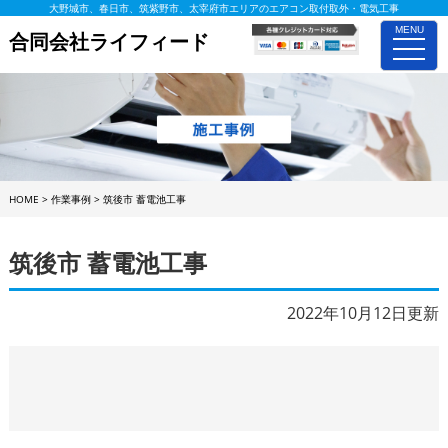
大野城市、春日市、筑紫野市、太宰府市エリアのエアコン取付取外・電気工事
MENU
合同会社ライフィード
toggle
naviga
HOME
>
作業事例
>
筑後市 蓄電池工事
筑後市 蓄電池工事
2022年10月12日更新