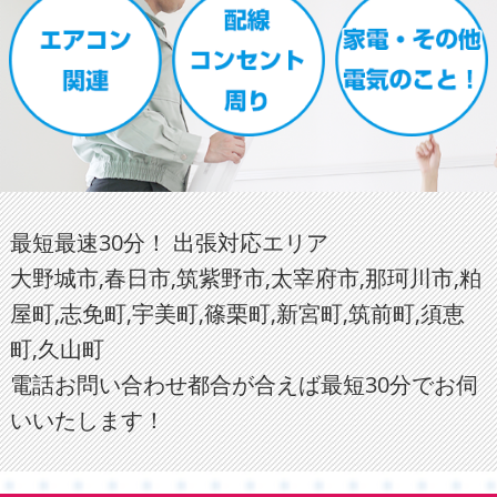
最短最速30分！ 出張対応エリア
大野城市,春日市,筑紫野市,太宰府市,那珂川市,粕
屋町,志免町,宇美町,篠栗町,新宮町,筑前町,須恵
町,久山町
電話お問い合わせ都合が合えば最短30分でお伺
いいたします！