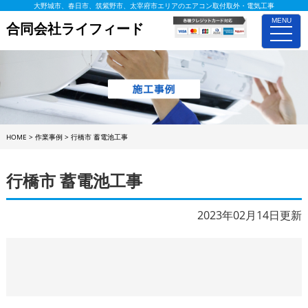
大野城市、春日市、筑紫野市、太宰府市エリアのエアコン取付取外・電気工事
MENU
合同会社ライフィード
toggle
naviga
HOME
>
作業事例
>
行橋市 蓄電池工事
行橋市 蓄電池工事
2023年02月14日更新