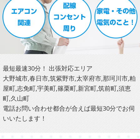
最短最速30分！ 出張対応エリア
大野城市,春日市,筑紫野市,太宰府市,那珂川市,粕
屋町,志免町,宇美町,篠栗町,新宮町,筑前町,須恵
町,久山町
電話お問い合わせ都合が合えば最短30分でお伺
いいたします！