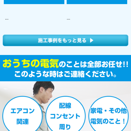
...
...