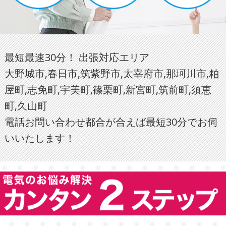
最短最速30分！ 出張対応エリア
大野城市,春日市,筑紫野市,太宰府市,那珂川市,粕
屋町,志免町,宇美町,篠栗町,新宮町,筑前町,須恵
町,久山町
電話お問い合わせ都合が合えば最短30分でお伺
いいたします！