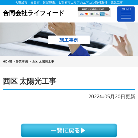
大野城市、春日市、筑紫野市、太宰府市エリアのエアコン取付取外・電気工事
MENU
合同会社ライフィード
toggle
naviga
HOME
>
作業事例
>
西区 太陽光工事
西区 太陽光工事
2022年05月20日更新