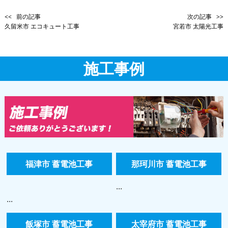
<< 前の記事
次の記事 >>
久留米市 エコキュート工事
宮若市 太陽光工事
施工事例
福津市 蓄電池工事
那珂川市 蓄電池工事
...
...
飯塚市 蓄電池工事
太宰府市 蓄電池工事