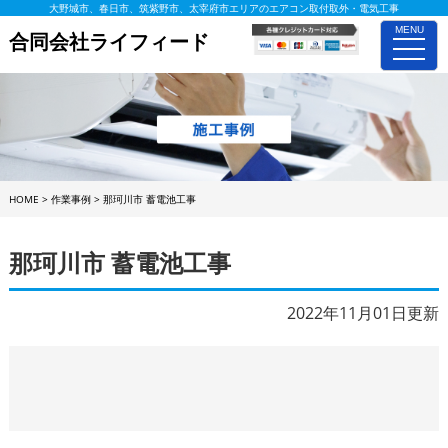
大野城市、春日市、筑紫野市、太宰府市エリアのエアコン取付取外・電気工事
MENU
合同会社ライフィード
toggle
naviga
HOME
>
作業事例
>
那珂川市 蓄電池工事
那珂川市 蓄電池工事
2022年11月01日更新