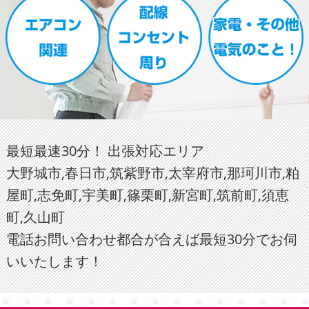
最短最速30分！ 出張対応エリア
大野城市,春日市,筑紫野市,太宰府市,那珂川市,粕
屋町,志免町,宇美町,篠栗町,新宮町,筑前町,須恵
町,久山町
電話お問い合わせ都合が合えば最短30分でお伺
いいたします！